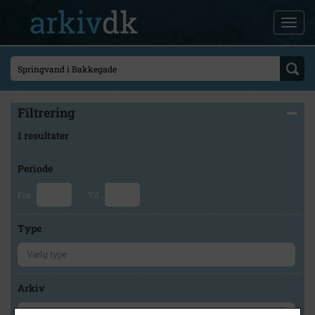
Filtrering
1 resultater
Periode
Fra
Til
Type
Arkiv
×
Lokalarkivet Alsønderup -Tjæreby