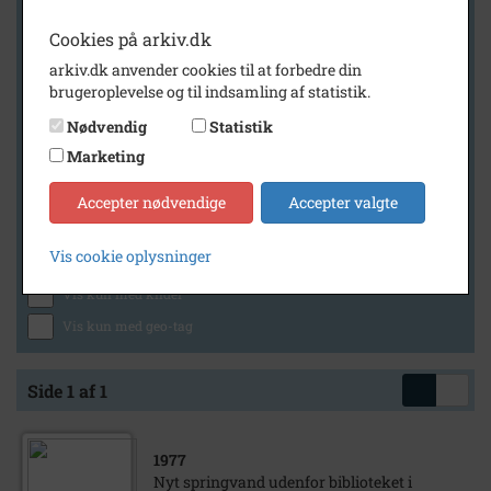
Cookies på arkiv.dk
arkiv.dk anvender cookies til at forbedre din
Geografi
brugeroplevelse og til indsamling af statistik.
Nødvendig
Statistik
Marketing
Generelt
Vis kun med billeder
Accepter nødvendige
Accepter valgte
Vis kun med filmklip
Vis cookie oplysninger
Vis kun med lydklip
Vis kun med kilder
Vis kun med geo-tag
Side 1 af 1
1977
Nyt springvand udenfor biblioteket i