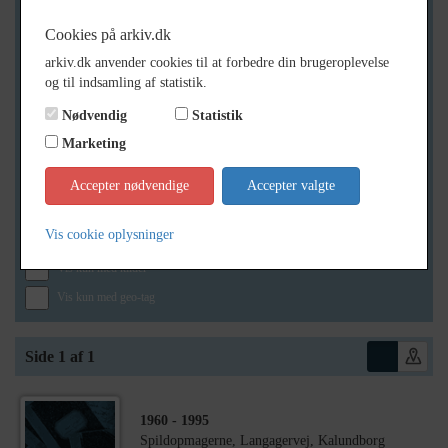
Cookies på arkiv.dk
arkiv.dk anvender cookies til at forbedre din brugeroplevelse
Geografi
og til indsamling af statistik.
Nødvendig
Statistik
Marketing
Generelt
Vis kun med billeder
Accepter nødvendige
Accepter valgte
Vis kun med filmklip
Vis cookie oplysninger
Vis kun med lydklip
Vis kun med kilder
Vis kun med geo-tag
Side 1 af 1
1960
- 1995
Spildopmagerne, Langagervej, Kalundborg