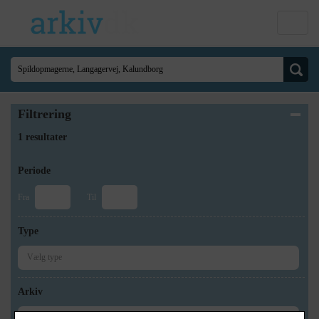
Filtrering
1 resultater
Periode
Fra
Til
Type
Arkiv
×
Kalundborg Lokalarkiv