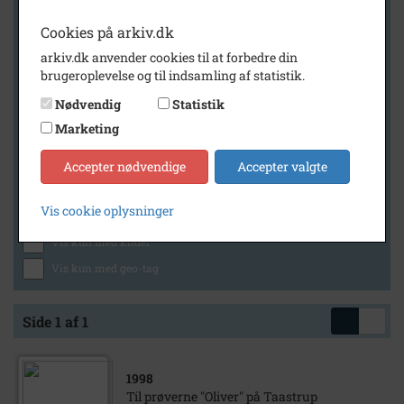
Cookies på arkiv.dk
arkiv.dk anvender cookies til at forbedre din
Geografi
brugeroplevelse og til indsamling af statistik.
Nødvendig
Statistik
Marketing
Generelt
Vis kun med billeder
Accepter nødvendige
Accepter valgte
Vis kun med filmklip
Vis cookie oplysninger
Vis kun med lydklip
Vis kun med kilder
Vis kun med geo-tag
Side 1 af 1
1998
Til prøverne "Oliver" på Taastrup