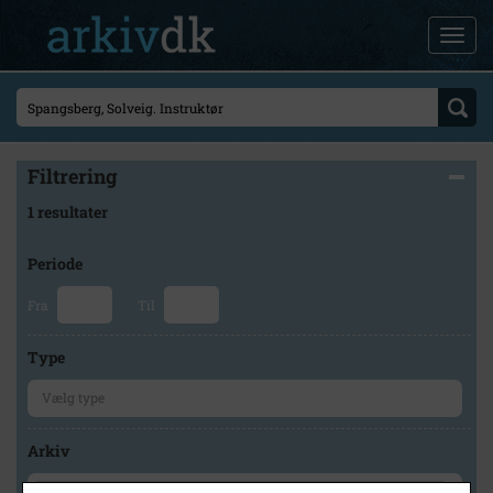
Filtrering
1 resultater
Periode
Fra
Til
Type
Arkiv
×
Byhistorisk Samling og Arkiv i Høje-Taastrup Kommune