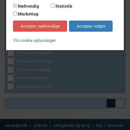
Nødvendig
Statistik
Marketing
Geografi
Accepter nødvendige
Accepter valgte
Vis cookie oplysninger
Generelt
Vis kun med billeder
Vis kun med filmklip
Vis kun med lydklip
Vis kun med kilder
Vis kun med geo-tag
om arkiv.dk
|
arkiver
|
rettigheder og brug
|
faq
|
kontakt