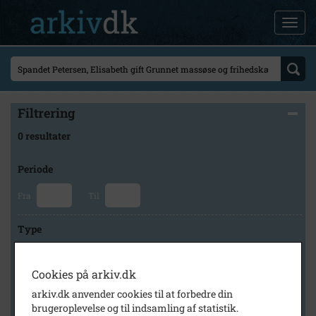
Filtrering
0 resultater
Periode
Fra
Til
Type
Cookies på arkiv.dk
Arkiv
arkiv.dk anvender cookies til at forbedre din
brugeroplevelse og til indsamling af statistik.
×
Slagelse Stads- og Lokalarkiv