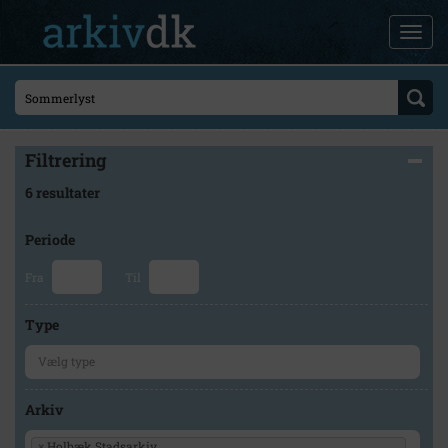
Filtrering
6 resultater
Periode
Fra
Til
Type
Arkiv
×
Holbæk Stadsarkiv