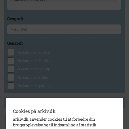
Geografi
Generelt
Vis kun med billeder
Vis kun med filmklip
Vis kun med lydklip
Vis kun med kilder
Vis kun med geo-tag
Side 1 af 1
Cookies på arkiv.dk
arkiv.dk anvender cookies til at forbedre din
1914
- 1915
brugeroplevelse og til indsamling af statistik.
Labæk 8-10 - Restaurant Sommerlyst,