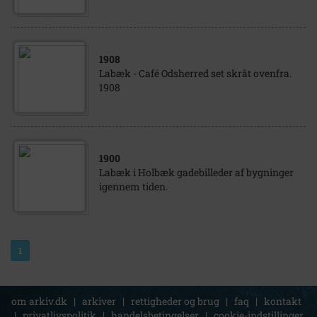
1908
Labæk - Café Odsherred set skråt ovenfra.
1908
1900
Labæk i Holbæk gadebilleder af bygninger
igennem tiden.
1
om arkiv.dk
|
arkiver
|
rettigheder og brug
|
faq
|
kontakt
|
privatlivspolitik
|
handelsbetingelser
|
cookie-indstillinger