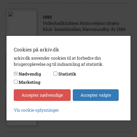
1985
Volleyballklubben Hobrovejens Idræts
Klub. Solsidehallen, Nørresundby. År 1985.
Cookies på arkiv.dk
arkiv.dk anvender cookies til at forbedre din
1975
brugeroplevelse og til indsamling af statistik.
Aalborg Atletklub "Jyden". Solsidehallen.
Faneindvielse ved stiftelsesfest. År 1975.
Nødvendig
Statistik
Marketing
Accepter nødvendige
Accepter valgte
1980
- 1990
Lindholm Idrætsforening (LIF).
Vis cookie oplysninger
Afslutningsfest i ungdomsafdelingen.
1980'erne