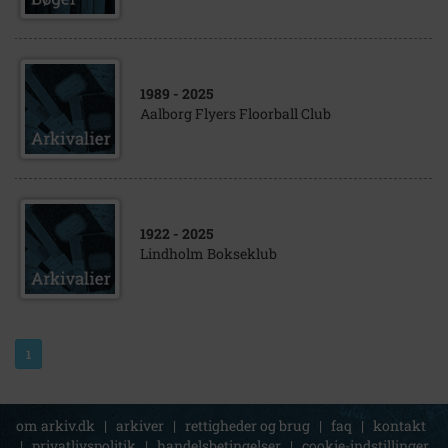
1989
- 2025
Aalborg Flyers Floorball Club
1922
- 2025
Lindholm Bokseklub
1
om arkiv.dk
|
arkiver
|
rettigheder og brug
|
faq
|
kontakt
|
privatlivspolitik
|
handelsbetingelser
|
cookie-indstillinger