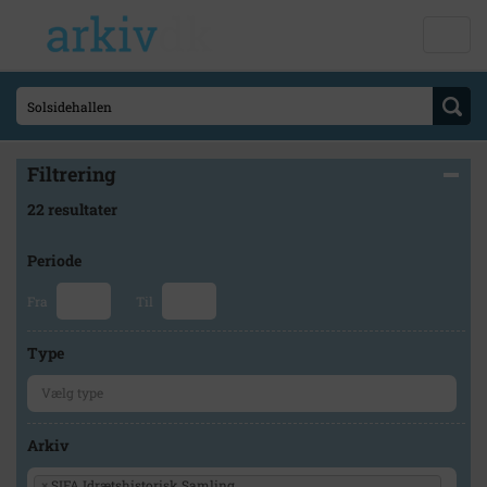
Filtrering
22 resultater
Periode
Fra
Til
Type
Arkiv
×
SIFA Idrætshistorisk Samling