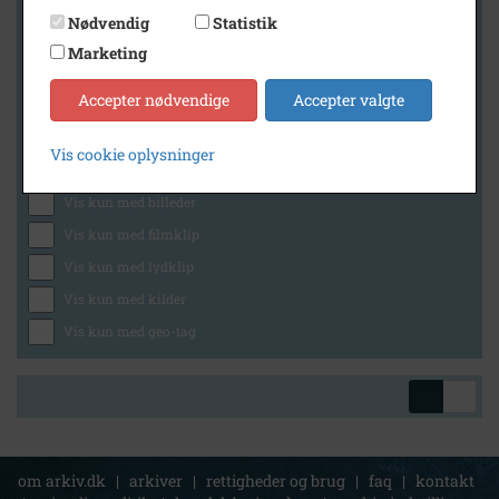
Nødvendig
Statistik
Marketing
Geografi
Accepter nødvendige
Accepter valgte
Vis cookie oplysninger
Generelt
Vis kun med billeder
Vis kun med filmklip
Vis kun med lydklip
Vis kun med kilder
Vis kun med geo-tag
om arkiv.dk
|
arkiver
|
rettigheder og brug
|
faq
|
kontakt