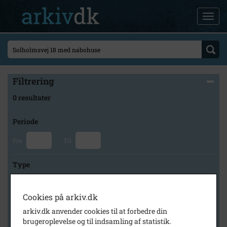
Filtrering
0 resultater
Periode
Fra
Til
Type
Cookies på arkiv.dk
Arkiv
arkiv.dk anvender cookies til at forbedre din
brugeroplevelse og til indsamling af statistik.
×
Svinninge Lokalhistoriske Arkiv