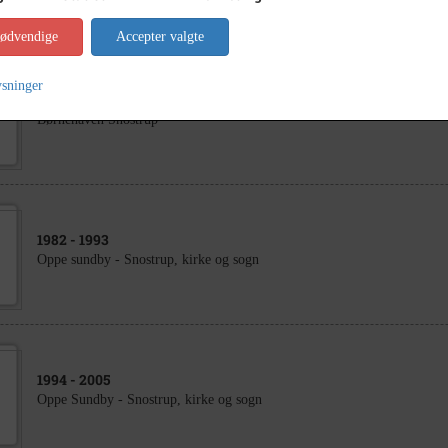
nødvendige
Accepter valgte
ysninger
1972
Børnehaven Snostrup
1982
- 1993
Oppe sundby - Snostrup, kirke og sogn
1994
- 2005
Oppe Sundby - Snostrup, kirke og sogn