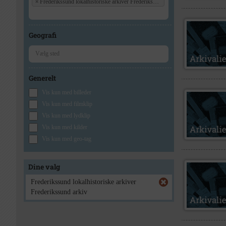
×
Frederikssund lokalhistoriske arkiver Frederikssund arkiv
Geografi
Generelt
Vis kun med billeder
Vis kun med filmklip
Vis kun med lydklip
Vis kun med kilder
Vis kun med geo-tag
Dine valg
Frederikssund lokalhistoriske arkiver
Frederikssund arkiv