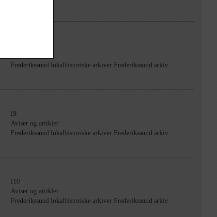
B2267
Billeder
Frederikssund lokalhistoriske arkiver Frederikssund arkiv
I9
Aviser og artikler
Frederikssund lokalhistoriske arkiver Frederikssund arkiv
I10
Aviser og artikler
Frederikssund lokalhistoriske arkiver Frederikssund arkiv