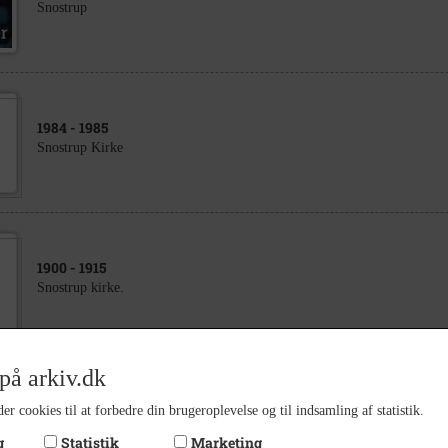
Snostrup
1984
- 1985
Snostrup Kirke
1900
- 1915
Snostrup kirke.
på arkiv.dk
1972
er cookies til at forbedre din brugeroplevelse og til indsamling af statistik.
Børnehaven Snostrup
g
Statistik
Marketing