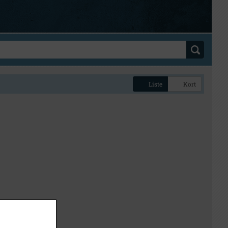
Liste
Kort