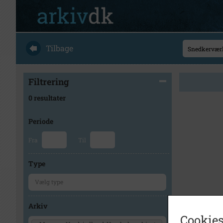
Tilbage
Filtrering
0 resultater
Periode
Fra
Til
Type
Arkiv
Cookies