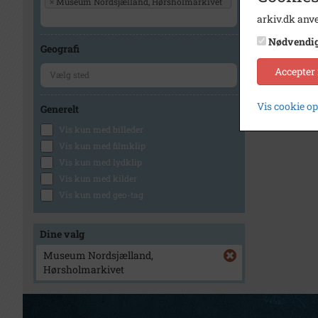
×
Museum Nordsjælland, Hørsholmarkivet
arkiv.dk anve
Nødvendi
Geografi
Accepter
Vis cookie o
Generelt
Vis kun med billeder
Vis kun med filmklip
Vis kun med lydklip
Vis kun med kilder
Vis kun med geo-tag
Dine valg
Museum Nordsjælland,
Hørsholmarkivet