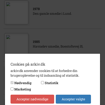
1978
Den gamle smedie i Lund.
1985
Havnelev smedie, Boestoftevej l5,
Cookies på arkiv.dk
arkiv.dk anvender cookies til at forbedre din
1900
- 1920
brugeroplevelse og til indsamling af statistik.
Den gamle smedie i Lille Heddinge, før
renovering.
Nødvendig
Statistik
Marketing
Accepter nødvendige
Accepter valgte