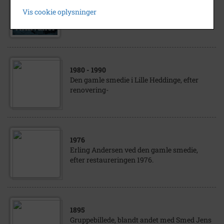
1883
Vis cookie oplysninger
Barup smedje
1980
- 1990
Den gamle smedie i Lille Heddinge, efter
renovering-
1976
Erling Andersen ved den gamle smedie,
efter restaureringen 1976.
1895
Gruppebillede, blandt andet med Smed Jens