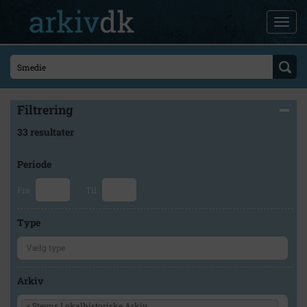
Filtrering
33 resultater
Periode
Fra
Til
Type
Arkiv
×
Stevns Lokalhistoriske Arkiv