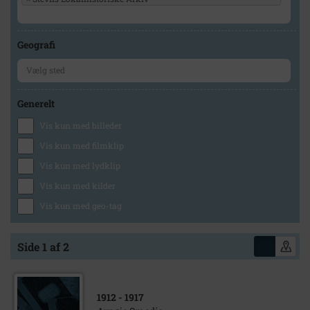
Geografi
Generelt
Vis kun med billeder
Vis kun med filmklip
Vis kun med lydklip
Vis kun med kilder
Vis kun med geo-tag
Side 1 af 2
1912
- 1917