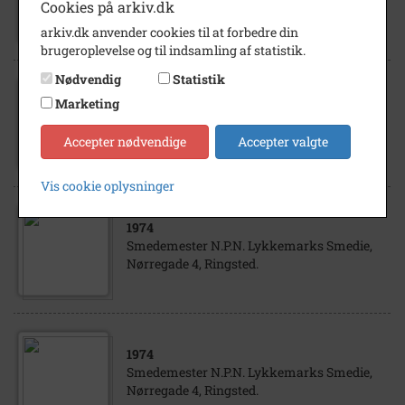
Cookies på arkiv.dk
Nørregade 4, Ringsted.
arkiv.dk anvender cookies til at forbedre din
brugeroplevelse og til indsamling af statistik.
Nødvendig
Statistik
1974
Marketing
Smedemester N.P.N. Lykkemarks Smedie,
Nørregade 4, Ringsted.
Accepter nødvendige
Accepter valgte
Vis cookie oplysninger
1974
Smedemester N.P.N. Lykkemarks Smedie,
Nørregade 4, Ringsted.
1974
Smedemester N.P.N. Lykkemarks Smedie,
Nørregade 4, Ringsted.