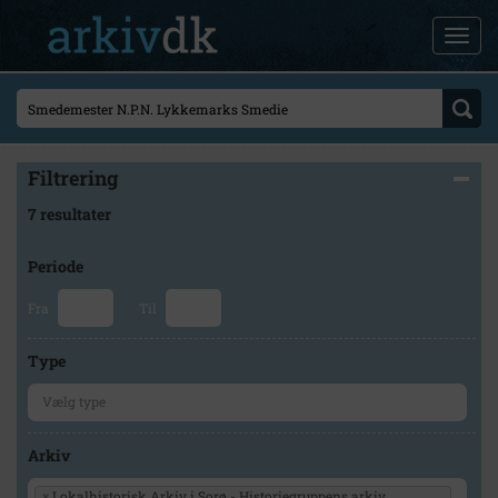
Filtrering
7 resultater
Periode
Fra
Til
Type
Arkiv
×
Lokalhistorisk Arkiv i Sorø - Historiegruppens arkiv