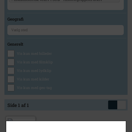
Geografi
Generelt
Vis kun med billeder
Vis kun med filmklip
Vis kun med lydklip
Vis kun med kilder
Vis kun med geo-tag
Side 1 af 1
1974
Smedemester N.P.N. Lykkemarks Smedie,