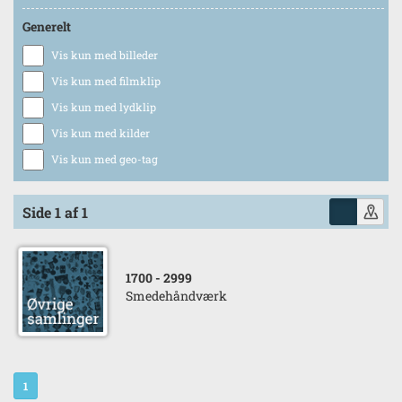
Generelt
Vis kun med billeder
Vis kun med filmklip
Vis kun med lydklip
Vis kun med kilder
Vis kun med geo-tag
Side 1 af 1
1700
- 2999
Smedehåndværk
1