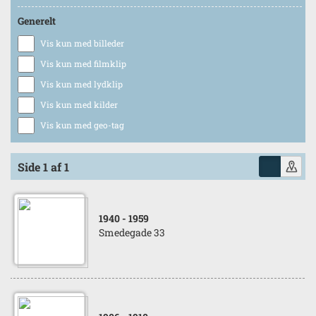
Generelt
Vis kun med billeder
Vis kun med filmklip
Vis kun med lydklip
Vis kun med kilder
Vis kun med geo-tag
Side 1 af 1
1940
- 1959
Smedegade 33