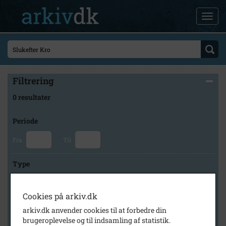
Filtrering
0 resultater
Periode
Fra
Til
Type
Cookies på arkiv.dk
Arkiv
arkiv.dk anvender cookies til at forbedre din
brugeroplevelse og til indsamling af statistik.
×
Lokalhistorisk Arkiv for Herfølge-Sædder Sogne