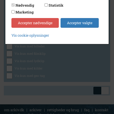
Nødvendig
Statistik
Marketing
Geografi
Accepter nødvendige
Accepter valgte
Vis cookie oplysninger
Generelt
Vis kun med billeder
Vis kun med filmklip
Vis kun med lydklip
Vis kun med kilder
Vis kun med geo-tag
om arkiv.dk
|
arkiver
|
rettigheder og brug
|
faq
|
kontakt