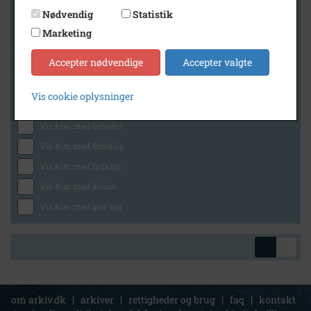
Nødvendig
Statistik
Marketing
Geografi
Accepter nødvendige
Accepter valgte
Vis cookie oplysninger
Generelt
Vis kun med billeder
Vis kun med filmklip
Vis kun med lydklip
Vis kun med kilder
Vis kun med geo-tag
om arkiv.dk
|
arkiver
|
rettigheder og brug
|
faq
|
kontakt