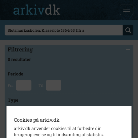
Filtrering
0 resultater
Periode
Fra
Til
Type
Cookies på arkiv.dk
Arkiv
arkiv.dk anvender cookies til at forbedre din
brugeroplevelse og til indsamling af statistik.
×
Holbæk Stadsarkiv