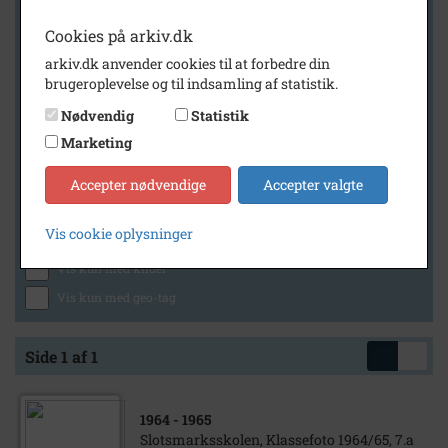
Cookies på arkiv.dk
arkiv.dk anvender cookies til at forbedre din
Geografi
brugeroplevelse og til indsamling af statistik.
Nødvendig
Statistik
Marketing
Generelt
Vis kun med billeder
Accepter nødvendige
Accepter valgte
Vis kun med filmklip
Vis cookie oplysninger
Vis kun med lydklip
Vis kun med kilder
Vis kun med geo-tag
Side 1 af 1
1964
- 1965
Slotsmarksskolen, Klassefoto 1964/65, 7.a