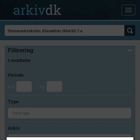
Filtrering
1 resultater
Periode
Fra
Til
Type
Arkiv
×
Holbæk Stadsarkiv