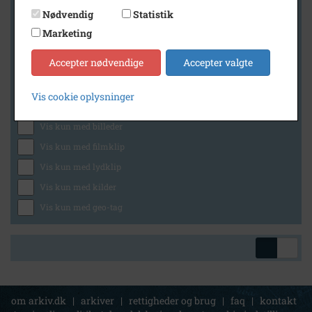
Nødvendig
Statistik
Marketing
Geografi
Accepter nødvendige
Accepter valgte
Vis cookie oplysninger
Generelt
Vis kun med billeder
Vis kun med filmklip
Vis kun med lydklip
Vis kun med kilder
Vis kun med geo-tag
om arkiv.dk
|
arkiver
|
rettigheder og brug
|
faq
|
kontakt