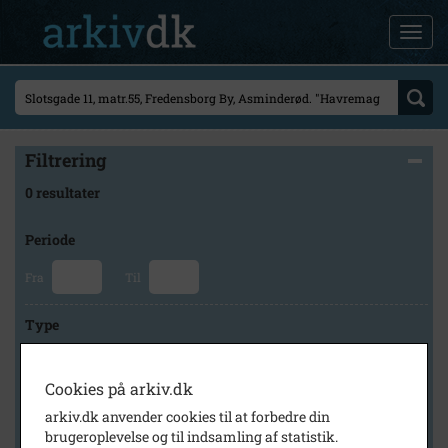
Filtrering
0 resultater
Periode
Fra
Til
Type
Cookies på arkiv.dk
Arkiv
arkiv.dk anvender cookies til at forbedre din
brugeroplevelse og til indsamling af statistik.
×
Fredensborg