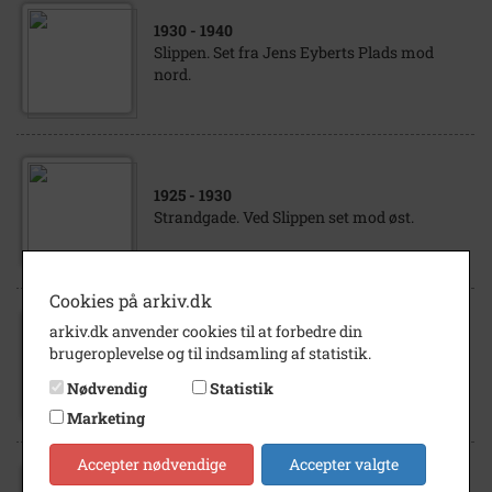
1930
- 1940
Slippen. Set fra Jens Eyberts Plads mod
nord.
1925
- 1930
Strandgade. Ved Slippen set mod øst.
Cookies på arkiv.dk
arkiv.dk anvender cookies til at forbedre din
1920
- 1930
brugeroplevelse og til indsamling af statistik.
Strandgade. Fra Slippen set mod vest.
Nødvendig
Statistik
Marketing
Accepter nødvendige
Accepter valgte
1940
- 1999