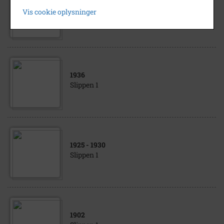
Slippen. Set fra Jens Eyberts Plads mod
Vis cookie oplysninger
nord
1936
Slippen 1
1925
- 1930
Slippen 1
1902