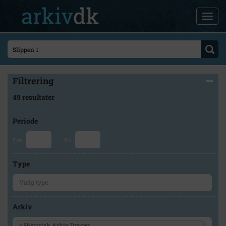
Filtrering
49 resultater
Periode
Fra
Til
Type
Arkiv
×
Historisk Arkiv Dragør