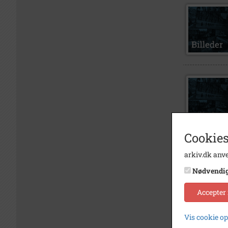
Cookies
arkiv.dk anve
Nødvendi
Accepter
Vis cookie o