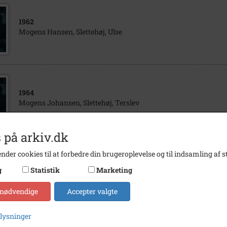
1962
Mogens Hansen, Slettehøj, Ulse
1964
Mogens Johansen, Slettehøj, Terslev
 på arkiv.dk
nder cookies til at forbedre din brugeroplevelse og til indsamling af st
1964
g
Statistik
Marketing
Mogens Hansen, Slettehøj, Ulse
 nødvendige
Accepter valgte
plysninger