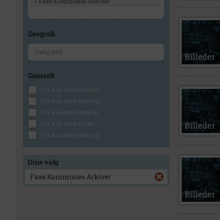
×
Faxe Kommunes Arkiver
Geografi
Generelt
Vis kun med billeder
Vis kun med filmklip
Vis kun med lydklip
Vis kun med kilder
Vis kun med geo-tag
Dine valg
Faxe Kommunes Arkiver