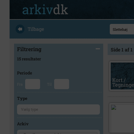
Tilbage
Filtrering
Side 1 af 1
15 resultater
Periode
Fra
Til
Type
Arkiv