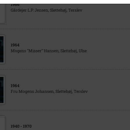
1966
Gårdejer L.P. Jensen, Slettehøj, Terslev
1964
Mogens "Misser" Hansen, Slettehøj, Ulse
1964
Fru Mogens Johansen, Slettehøj, Terslev
1940
- 1970