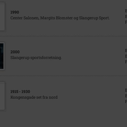
1990
B
Center Salonen, Margits Blomster og Slangerup Sport.
F
2000
B
Slangerup sportsforretning.
F
1915
- 1930
B
Kongensgade set fra nord
F