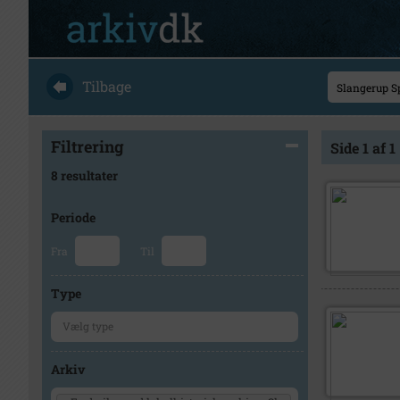
Tilbage
Filtrering
Side 1 af 1
8 resultater
Periode
Fra
Til
Type
Arkiv