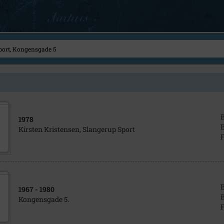
1978
B
Kirsten Kristensen, Slangerup Sport
F
B
1967
- 1980
B
Kongensgade 5.
F