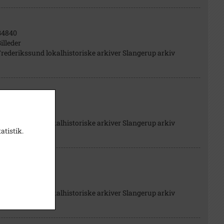
B4840
illeder
rederikssund lokalhistoriske arkiver Slangerup arkiv
B4839
illeder
rederikssund lokalhistoriske arkiver Slangerup arkiv
atistik.
B6495
illeder
rederikssund lokalhistoriske arkiver Slangerup arkiv