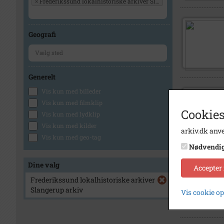
×
Frederikssund lokalhistoriske arkiver Slangerup arkiv
Geografi
Generelt
Vis kun med billeder
Vis kun med filmklip
Cookies
Vis kun med lydklip
Vis kun med kilder
arkiv.dk anve
Vis kun med geo-tag
Nødvendi
Dine valg
Accepter
Frederikssund lokalhistoriske arkiver
Slangerup arkiv
Vis cookie o