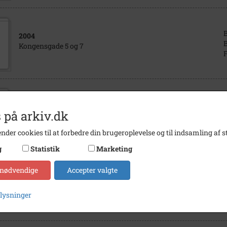
2004
B
Kongensgade 5 og 7
F
2004
 på arkiv.dk
B
Kongensgade 5
F
nder cookies til at forbedre din brugeroplevelse og til indsamling af st
g
Statistik
Marketing
 nødvendige
Accepter valgte
1995
- 1998
B
Slangerup sport.
plysninger
F