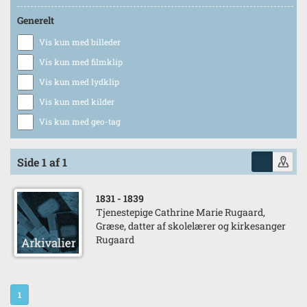
Generelt
Vis kun med billeder
Vis kun med filmklip
Vis kun med lydklip
Vis kun med kilder
Vis kun med geo-tag
Side 1 af 1
1831
- 1839
Tjenestepige Cathrine Marie Rugaard,
Græse, datter af skolelærer og kirkesanger
Rugaard
1