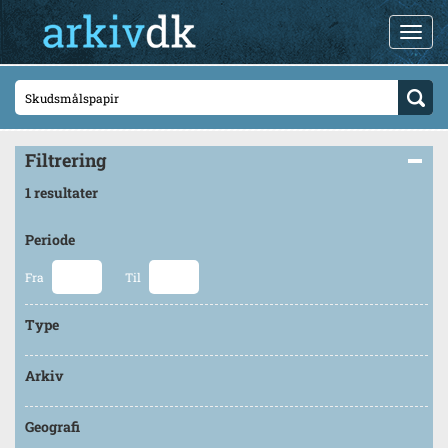
Filtrering
1 resultater
Periode
Fra
Til
Type
Arkiv
Geografi