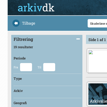
Tilbage
Filtrering
Side 1 af 1
19 resultater
Periode
Fra
Til
Type
Arkiv
Geografi