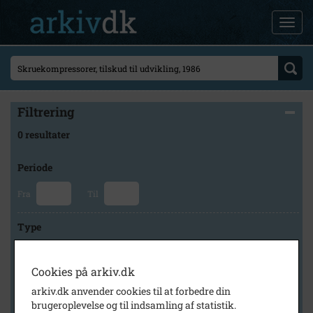
Filtrering
0 resultater
Periode
Fra
Til
Type
Cookies på arkiv.dk
Arkiv
arkiv.dk anvender cookies til at forbedre din
brugeroplevelse og til indsamling af statistik.
×
Brødrene Grams historiske arkiv og museum