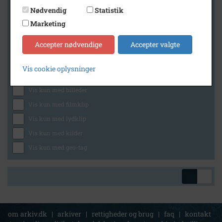
Nødvendig
Statistik
Marketing
Geografi
Accepter nødvendige
Accepter valgte
Vis cookie oplysninger
Generelt
Vis kun med billeder
Vis kun med filmklip
Vis kun med lydklip
Vis kun med kilder
Vis kun med geo-tag
om arkiv.dk
|
arkiver
|
rettigheder og brug
|
faq
|
kontakt