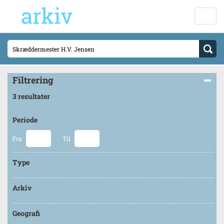
Filtrering
3 resultater
Periode
Fra
Til
Type
Arkiv
Geografi