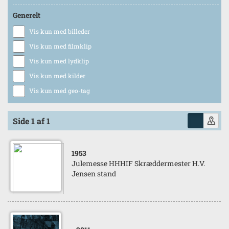
Generelt
Vis kun med billeder
Vis kun med filmklip
Vis kun med lydklip
Vis kun med kilder
Vis kun med geo-tag
Side 1 af 1
1953
Julemesse HHHIF Skræddermester H.V.
Jensen stand