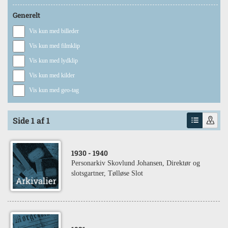
Generelt
Vis kun med billeder
Vis kun med filmklip
Vis kun med lydklip
Vis kun med kilder
Vis kun med geo-tag
Side 1 af 1
1930
- 1940
Personarkiv Skovlund Johansen, Direktør og
slotsgartner, Tølløse Slot