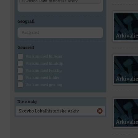
×
Skovbo Lokalhistoriske Arkiv
Geografi
Generelt
Vis kun med billeder
Vis kun med filmklip
Vis kun med lydklip
Vis kun med kilder
Vis kun med geo-tag
Dine valg
Skovbo Lokalhistoriske Arkiv