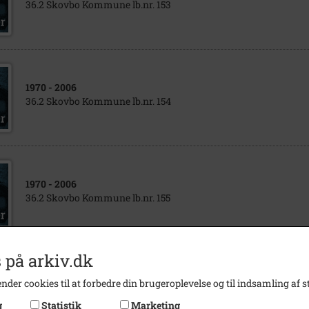
36.2 Skovbo Kommune lb.nr. 153
1970
- 2006
36.2 Skovbo Kommune lb.nr. 154
1970
- 2006
36.2 Skovbo Kommune lb.nr. 155
 på arkiv.dk
1970
- 2006
nder cookies til at forbedre din brugeroplevelse og til indsamling af st
36.2 Skovbo Kommune lb.nr. 157
g
Statistik
Marketing