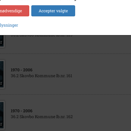
 nødvendige
Accepter valgte
plysninger
1970
- 2006
36.2 Skovbo Kommune lb.nr. 159
1970
- 2006
36.2 Skovbo Kommune lb.nr. 161
1970
- 2006
36.2 Skovbo Kommune lb.nr. 162