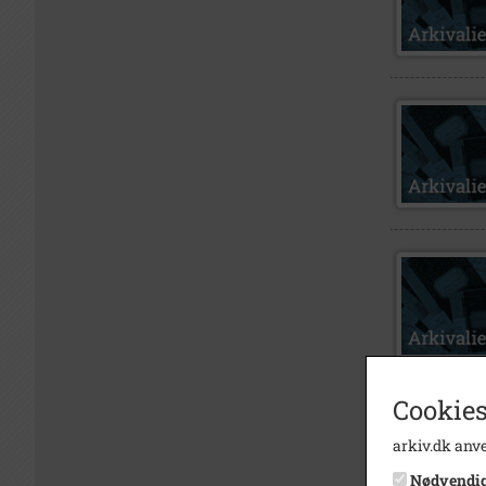
Cookies
arkiv.dk anve
Nødvendi