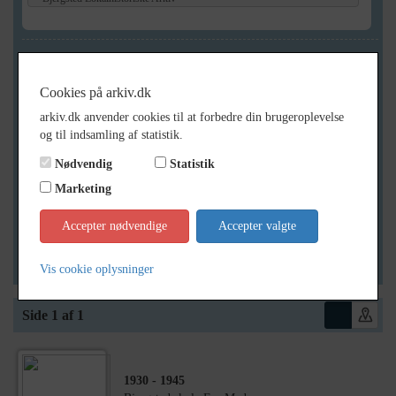
Geografi
Cookies på arkiv.dk
arkiv.dk anvender cookies til at forbedre din brugeroplevelse
Generelt
og til indsamling af statistik.
Vis kun med billeder
Nødvendig
Statistik
Vis kun med filmklip
Marketing
Vis kun med lydklip
Accepter nødvendige
Accepter valgte
Vis kun med kilder
Vis kun med geo-tag
Vis cookie oplysninger
Side 1 af 1
1930
- 1945