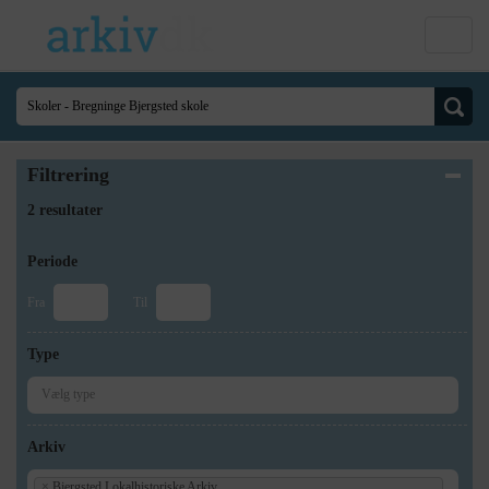
Filtrering
2 resultater
Periode
Fra
Til
Type
Arkiv
×
Bjergsted Lokalhistoriske Arkiv