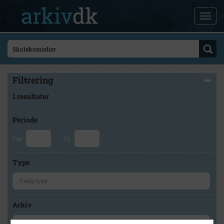
Filtrering
1 resultater
Periode
Fra
Til
Type
Arkiv
×
Fredensborg