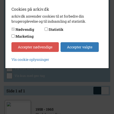
Cookies på arkiv.dk
arkiv.dk anvender cookies til at forbedre din
Geografi
brugeroplevelse og til indsamling af statistik.
Nødvendig
Statistik
Marketing
Generelt
Vis kun med billeder
Accepter nødvendige
Accepter valgte
Vis kun med filmklip
Vis cookie oplysninger
Vis kun med lydklip
Vis kun med kilder
Vis kun med geo-tag
Side 1 af 1
1958
- 1965