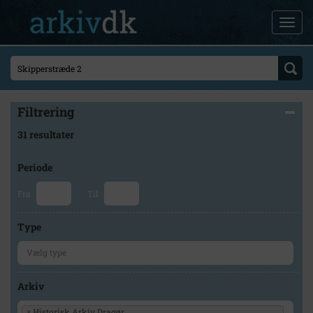
Filtrering
31 resultater
Periode
Fra
Til
Type
Arkiv
×
Historisk Arkiv Dragør