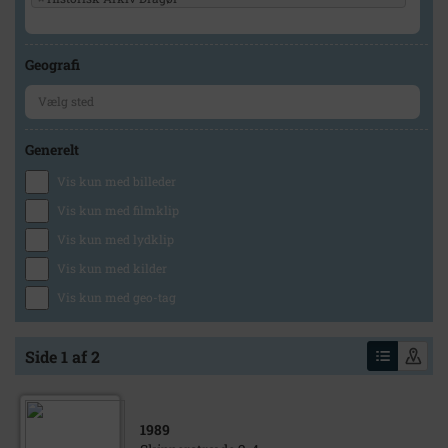
Geografi
Generelt
Vis kun med billeder
Vis kun med filmklip
Vis kun med lydklip
Vis kun med kilder
Vis kun med geo-tag
Side 1 af 2
1989