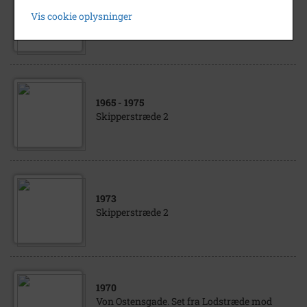
1900
- 1950
Vis cookie oplysninger
Skipperstræde 2
1965
- 1975
Skipperstræde 2
1973
Skipperstræde 2
1970
Von Ostensgade. Set fra Lodstræde mod