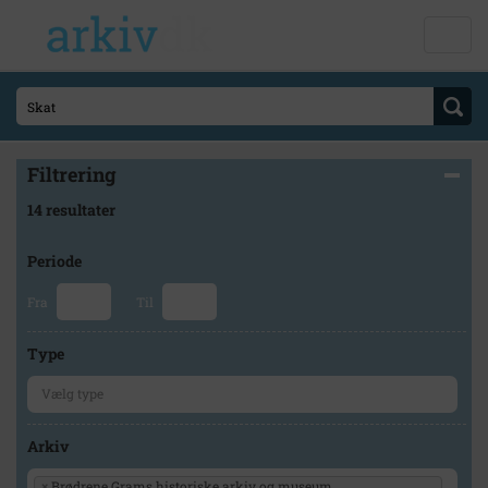
Filtrering
14 resultater
Periode
Fra
Til
Type
Arkiv
×
Brødrene Grams historiske arkiv og museum