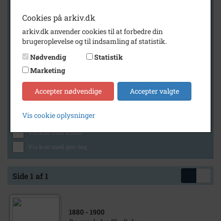
Cookies på arkiv.dk
arkiv.dk anvender cookies til at forbedre din
Geografi
brugeroplevelse og til indsamling af statistik.
Nødvendig
Statistik
Marketing
Generelt
Vis kun med billeder
Accepter nødvendige
Accepter valgte
Vis kun med filmklip
Vis cookie oplysninger
Vis kun med lydklip
Vis kun med kilder
Vis kun med geo-tag
Side 1 af 1
1880
- 1900