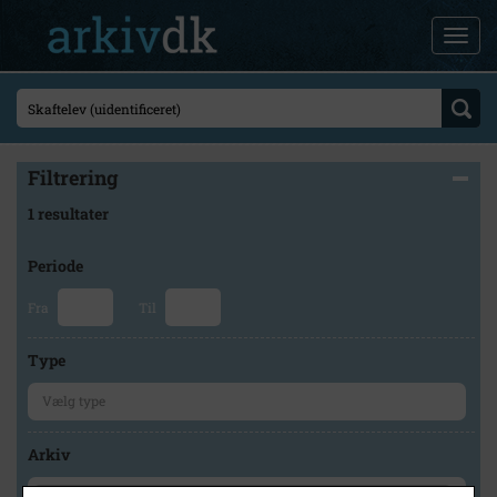
Filtrering
1 resultater
Periode
Fra
Til
Type
Arkiv
×
Slagelse Stads- og Lokalarkiv