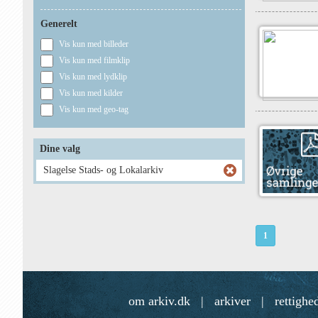
Generelt
Vis kun med billeder
Vis kun med filmklip
Vis kun med lydklip
Vis kun med kilder
Vis kun med geo-tag
Dine valg
Slagelse Stads- og Lokalarkiv
1
om arkiv.dk
|
arkiver
|
rettighe