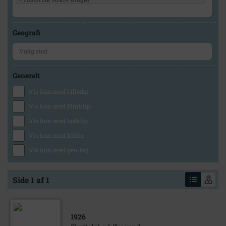
Geografi
Generelt
Vis kun med billeder
Vis kun med filmklip
Vis kun med lydklip
Vis kun med kilder
Vis kun med geo-tag
Side 1 af 1
1926