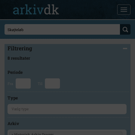
Filtrering
8 resultater
Periode
Fra
Til
Type
Arkiv
×
Historisk Arkiv Dragør