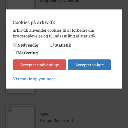
Skøjteløb på Øresund
Cookies på arkiv.dk
arkiv.dk anvender cookies til at forbedre din
1900
- 2999
brugeroplevelse og til indsamling af statistik.
Skøjteløb
Nødvendig
Statistik
Marketing
Accepter nødvendige
Accepter valgte
1976
Vis cookie oplysninger
Dragør Sydstrand
1976
Dragør Sydstrand