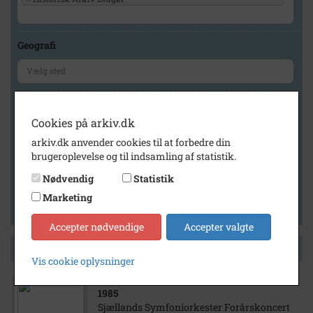
Geografi
Generelt
Cookies på arkiv.dk
Vis kun med billeder
arkiv.dk anvender cookies til at forbedre din
Vis kun med filmklip
brugeroplevelse og til indsamling af statistik.
Vis kun med lydklip
Nødvendig
Statistik
Vis kun med kilder
Marketing
Vis kun med geo-tag
Accepter nødvendige
Accepter valgte
Side 1 af 1
Vis cookie oplysninger
1985
Sjællands Symfoniorkester Forårskoncert