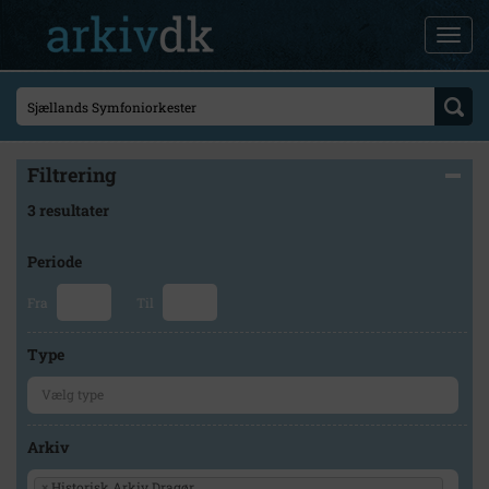
Filtrering
3 resultater
Periode
Fra
Til
Type
Arkiv
×
Historisk Arkiv Dragør