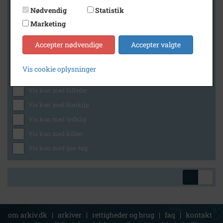
Nødvendig
Statistik
Marketing
Geografi
Accepter nødvendige
Accepter valgte
Vis cookie oplysninger
Generelt
Vis kun med billeder
Vis kun med filmklip
Vis kun med lydklip
Vis kun med kilder
Vis kun med geo-tag
om arkiv.dk
|
arkiver
|
rettigheder og brug
|
faq
|
kontakt