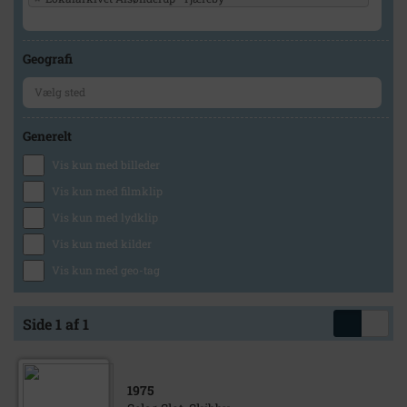
Geografi
Generelt
Vis kun med billeder
Vis kun med filmklip
Vis kun med lydklip
Vis kun med kilder
Vis kun med geo-tag
Side 1 af 1
1975