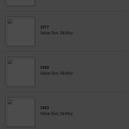
1977
Selsø Slot, Skibby.
1990
Selsø Slot, Skibby
1983
Selsø Slot, Skibby.