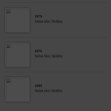
1979
Selsø slot, Skibby.
1976
Selsø Slot, Skibby.
1989
Selsø slot, Skibby