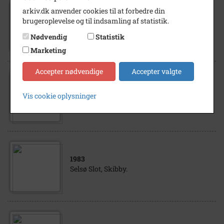
arkiv.dk anvender cookies til at forbedre din
1978
brugeroplevelse og til indsamling af statistik.
Selsø slot, Skibby.
Nødvendig
Statistik
Marketing
Accepter nødvendige
Accepter valgte
1976
Vis cookie oplysninger
Selsø Slot, Skibby.
1983
Selsø Slot, Skibby.