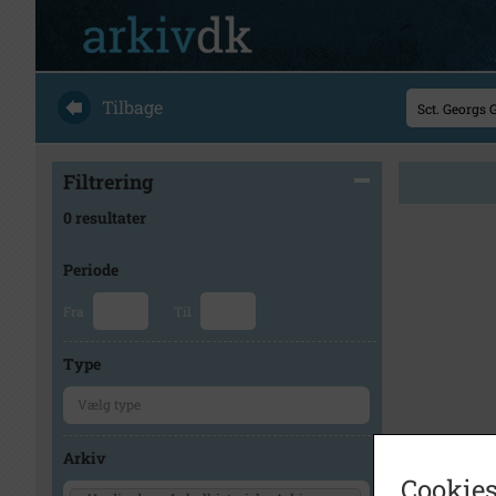
Tilbage
Filtrering
0 resultater
Periode
Fra
Til
Type
Arkiv
Cookies