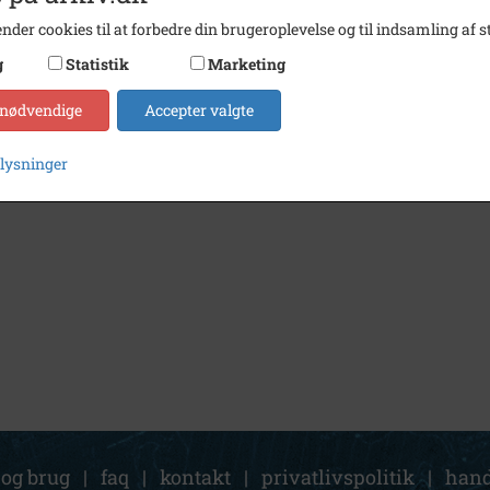
nder cookies til at forbedre din brugeroplevelse og til indsamling af st
g
Statistik
Marketing
 nødvendige
Accepter valgte
plysninger
 og brug
|
faq
|
kontakt
|
privatlivspolitik
|
hand