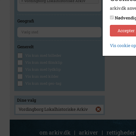
×
Vordingborg Lokalhistoriske Arkiv
arkiv.dk anve
Nødvendi
Geografi
Accepter
Vis cookie o
Generelt
Vis kun med billeder
Vis kun med filmklip
Vis kun med lydklip
Vis kun med kilder
Vis kun med geo-tag
Dine valg
Vordingborg Lokalhistoriske Arkiv
om arkiv.dk
|
arkiver
|
rettigheder