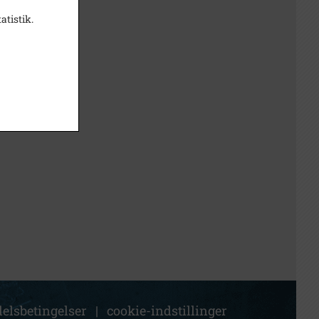
atistik.
elsbetingelser
|
cookie-indstillinger