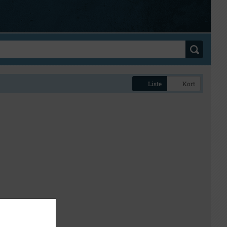
Liste
Kort