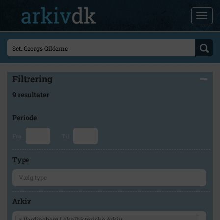
Filtrering
9 resultater
Periode
Fra
Til
Type
Arkiv
×
Vordingborg Lokalhistoriske Arkiv