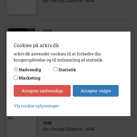
Sct. Georgs Gilderne - 1948
2005
Sct. Georgs gilderne 1. Gilde 1940 2. Gilde
1955 3. Gilde. 1973 Vordingborg Stadsgilde.
Cookies på arkiv.dk
1955
arkiv.dk anvender cookies til at forbedre din
brugeroplevelse og til indsamling af statistik.
Nødvendig
Statistik
1967
Marketing
Vordingborg Sygehus skænkes et TV af Sct.
Georgs Gilderne -1967
Accepter nødvendige
Accepter valgte
Vis cookie oplysninger
1948
Sct. Georgs Gilderne - 1948