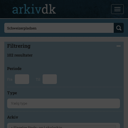
Filtrering
102 resultater
Periode
Fra
Til
Type
Arkiv
×
Slagelse Stads- og Lokalarkiv