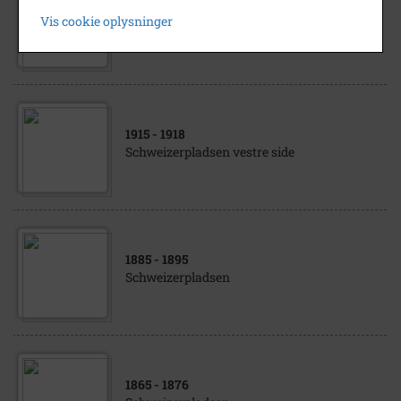
1920
- 1929
Vis cookie oplysninger
Schweizerpladsen vestre side
1915
- 1918
Schweizerpladsen vestre side
1885
- 1895
Schweizerpladsen
1865
- 1876