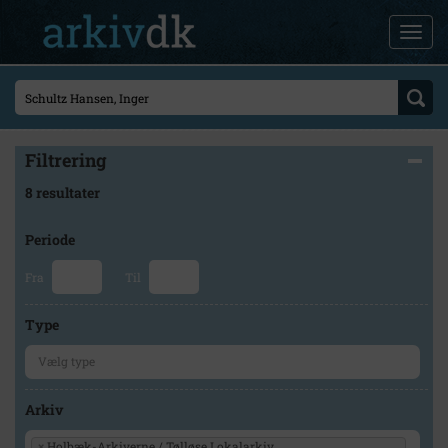
Filtrering
8 resultater
Periode
Fra
Til
Type
Arkiv
×
Holbæk-Arkiverne / Tølløse Lokalarkiv