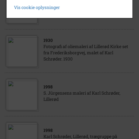
Karl Schrøder, Lillerød, maleri af hustruen
Vis cookie oplysninger
Ovidia
1930
Fotografi af oliemaleri af Lillerød Kirke set
fra Frederiksborgvej, malet af Karl
Schrøder. 1930
1998
S. Jürgensens maleri af Karl Schrøder,
Lillerød
1998
Karl Schrøder, Lillerød, trægruppe på