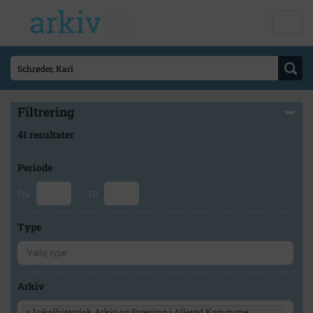
Filtrering
41 resultater
Periode
Fra
Til
Type
Arkiv
×
Lokalhistorisk Arkiv og Forening i Allerød Kommune