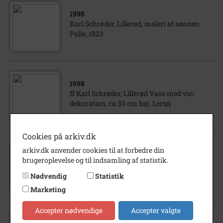
1998
Karl Schrøder, Lillerød, maleri af sønnen
Palle, 1923
1998
ff Karl Schrøder, Lillerød Vase med vin-
dekoration, ca 30 cm høj. Lertøj
Cookies på arkiv.dk
arkiv.dk anvender cookies til at forbedre din
1998
brugeroplevelse og til indsamling af statistik.
Karl Schrøder, Lillerød, Allerød sø 1937
(oliemaleri)
Nødvendig
Statistik
Marketing
Accepter nødvendige
Accepter valgte
1998