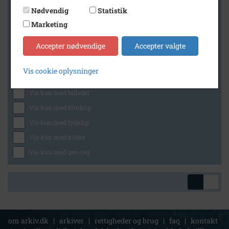
Nødvendig
Statistik
Marketing
Geografi
Accepter nødvendige
Accepter valgte
Vis cookie oplysninger
Generelt
Vis kun med billeder
Vis kun med filmklip
Vis kun med lydklip
Vis kun med kilder
Vis kun med geo-tag
om arkiv.dk
|
arkiver
|
rettigheder og brug
|
faq
|
kontakt