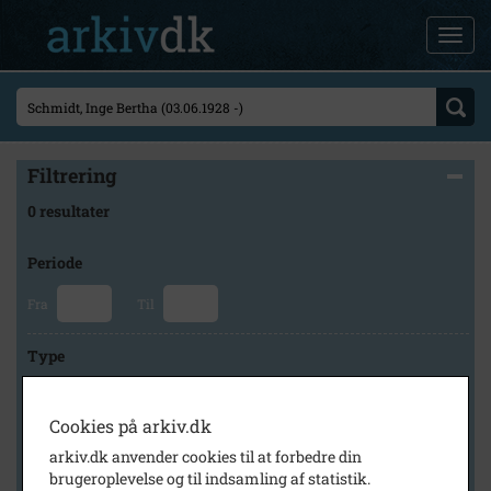
Filtrering
0 resultater
Periode
Fra
Til
Type
Cookies på arkiv.dk
Arkiv
arkiv.dk anvender cookies til at forbedre din
brugeroplevelse og til indsamling af statistik.
×
Historisk Arkiv Dragør