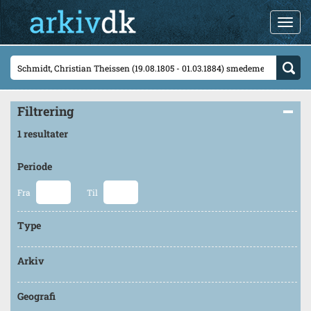
Filtrering
1 resultater
Periode
Fra
Til
Type
Arkiv
Geografi