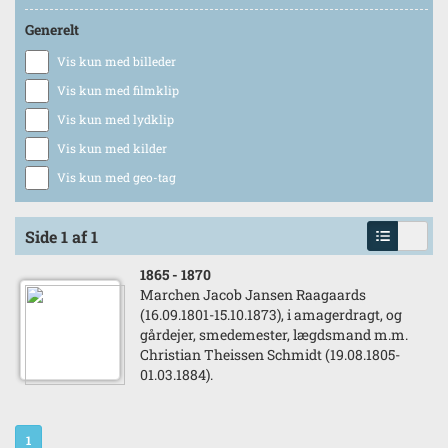
Generelt
Vis kun med billeder
Vis kun med filmklip
Vis kun med lydklip
Vis kun med kilder
Vis kun med geo-tag
Side 1 af 1
1865
- 1870
Marchen Jacob Jansen Raagaards
(16.09.1801-15.10.1873), i amagerdragt, og
gårdejer, smedemester, lægdsmand m.m.
Christian Theissen Schmidt (19.08.1805-
01.03.1884).
1