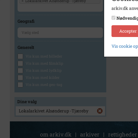
×
Lokalarkivet Alsønderup -Tjæreby
arkiv.dk anve
Nødvendi
Geografi
Accepter
Vis cookie o
Generelt
Vis kun med billeder
Vis kun med filmklip
Vis kun med lydklip
Vis kun med kilder
Vis kun med geo-tag
Dine valg
Lokalarkivet Alsønderup -Tjæreby
om arkiv.dk
|
arkiver
|
rettigheder