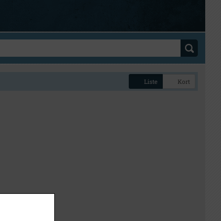
Liste
Kort