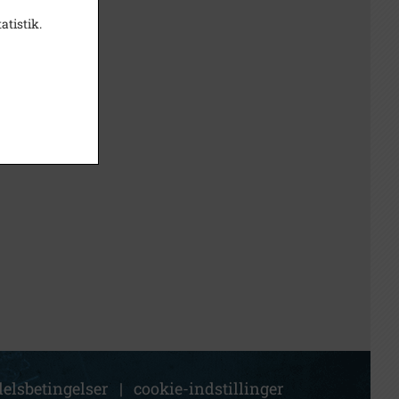
atistik.
elsbetingelser
|
cookie-indstillinger