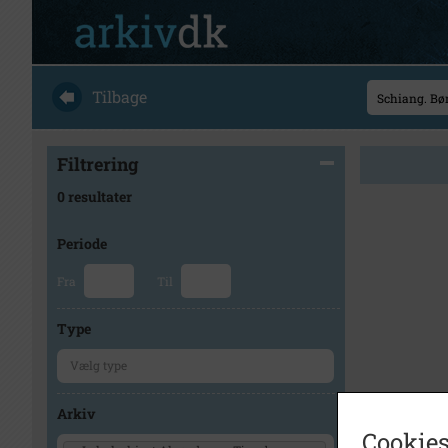
Tilbage
Filtrering
0 resultater
Periode
Fra
Til
Type
Arkiv
Cookies