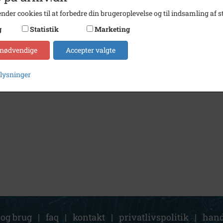
nder cookies til at forbedre din brugeroplevelse og til indsamling af st
g
Statistik
Marketing
 nødvendige
Accepter valgte
plysninger
 og brug
|
faq
|
kontakt
|
privatlivspolitik
|
hand