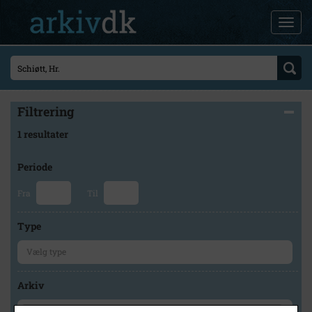
Filtrering
1 resultater
Periode
Fra
Til
Type
Arkiv
×
Høng Lokalhistoriske Arkiv