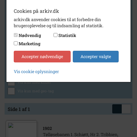
Cookies på arkiv.dk
arkiv.dk anvender cookies til at forbedre din
Geografi
brugeroplevelse og til indsamling af statistik.
Nødvendig
Statistik
Marketing
Generelt
Vis kun med billeder
Accepter nødvendige
Accepter valgte
Vis kun med filmklip
Vis cookie oplysninger
Vis kun med lydklip
Vis kun med kilder
Vis kun med geo-tag
Side 1 af 1
1902
Tølløsebanen 1. Schiøtt, Hr 2. Tribbien,