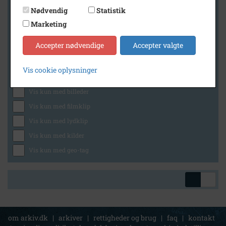
Nødvendig
Statistik
Marketing
Geografi
Accepter nødvendige
Accepter valgte
Vis cookie oplysninger
Generelt
Vis kun med billeder
Vis kun med filmklip
Vis kun med lydklip
Vis kun med kilder
Vis kun med geo-tag
om arkiv.dk
|
arkiver
|
rettigheder og brug
|
faq
|
kontakt