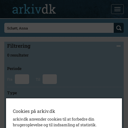
Filtrering
0 resultater
Periode
Fra
Til
Type
Cookies på arkiv.dk
Arkiv
arkiv.dk anvender cookies til at forbedre din
brugeroplevelse og til indsamling af statistik.
×
Faxe Kommunes Arkiver