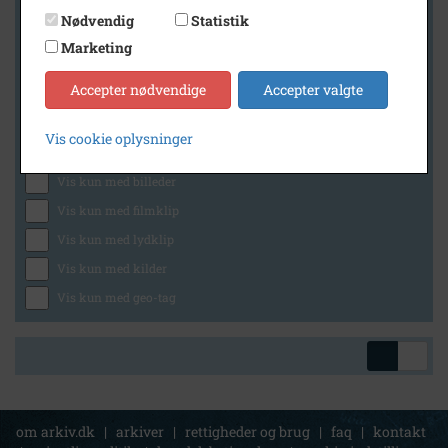
Nødvendig
Statistik
Marketing
Geografi
Accepter nødvendige
Accepter valgte
Vis cookie oplysninger
Generelt
Vis kun med billeder
Vis kun med filmklip
Vis kun med lydklip
Vis kun med kilder
Vis kun med geo-tag
om arkiv.dk
|
arkiver
|
rettigheder og brug
|
faq
|
kontakt