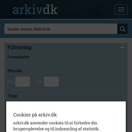
Filtrering
0 resultater
Periode
Fra
Til
Type
Cookies på arkiv.dk
Arkiv
arkiv.dk anvender cookies til at forbedre din
brugeroplevelse og til indsamling af statistik.
×
Holbæk-Arkiverne / Tølløse Lokalarkiv