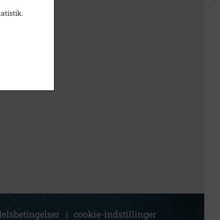
atistik.
elsbetingelser
|
cookie-indstillinger