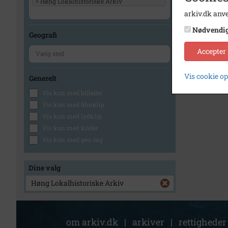
×
Høng Lokalhistoriske Arkiv
arkiv.dk anve
Nødvendi
Geografi
Accepter
Vis cookie o
Generelt
Vis kun med billeder
Vis kun med filmklip
Vis kun med lydklip
Vis kun med kilder
Vis kun med geo-tag
Dine valg
Høng Lokalhistoriske Arkiv
om arkiv.dk
|
arkiver
|
rettigheder