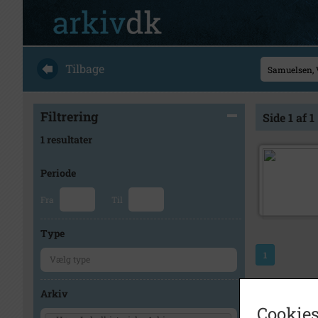
Tilbage
Filtrering
Side 1 af 1
1 resultater
Periode
Fra
Til
Type
1
Arkiv
Cookies