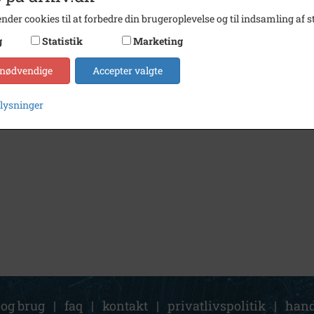
nder cookies til at forbedre din brugeroplevelse og til indsamling af st
g
Statistik
Marketing
 nødvendige
Accepter valgte
plysninger
 og brug
|
faq
|
kontakt
|
privatlivspolitik
|
hand