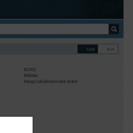
Liste
Kort
B2303
Billeder
Høng Lokalhistoriske Arkiv