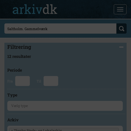
Filtrering
12 resultater
Periode
Fra
Til
Type
Arkiv
×
Tårnby Stads- og Lokalarkiv