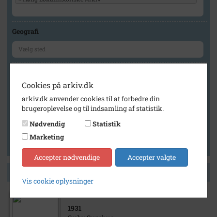
Geografi
Generelt
Cookies på arkiv.dk
Vis kun med billeder
arkiv.dk anvender cookies til at forbedre din
Vis kun med filmklip
brugeroplevelse og til indsamling af statistik.
Vis kun med lydklip
Nødvendig
Statistik
Vis kun med kilder
Marketing
Vis kun med geo-tag
Accepter nødvendige
Accepter valgte
Side 1 af 1
Vis cookie oplysninger
1931