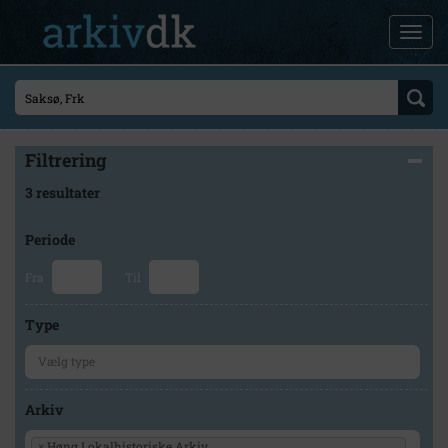
Filtrering
3 resultater
Periode
Fra
Til
Type
Arkiv
×
Høng Lokalhistoriske Arkiv